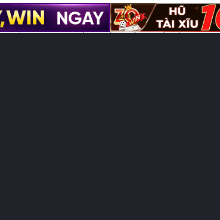
y hệ thống sẽ chuyển hướng hoặc yêu cầu tải cấu hình.
ttings) -> Cài đặt chung (General) -> Quản lý thiết bị (VPN & D
nhấn “Tin cậy” .Bây giờ bạn có thể mở App và trải nghiệm bình 
d
i, việc cài đặt đơn giản hơn thông qua file APK:
trang chủ chính thức.
hiển thị cảnh báo “Tệp có thể gây hại”, hãy nhấn “Vẫn tải xuống”
ếu máy yêu cầu, hãy vào phần Bảo mật và bật “Cài đặt ứng dụng k
 hiện trên màn hình chính.
 Code tân thủ 50k