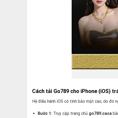
Cách tải Go789 cho iPhone (iOS) tr
Hệ điều hành iOS có tính bảo mật cao, do đó 
Bước 1:
Truy cập trang chủ
go789.casa
bằn