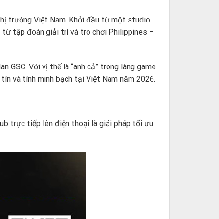
 thị trường Việt Nam. Khởi đầu từ một studio
 tập đoàn giải trí và trò chơi Philippines –
n GSC. Với vị thế là “anh cả” trong làng game
 tín và tính minh bạch tại Việt Nam năm 2026.
trực tiếp lên điện thoại là giải pháp tối ưu