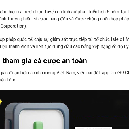
ng hiệu cá cược trực tuyến có lịch sử phát triển hơn 6 năm tại
h thương hiệu cá cược hàng đầu và được chứng nhận hợp pháp từ
orporation).
p pháp quốc tế, chịu sự giám sát trực tiếp từ tổ chức Isle of Ma
riệu thành viên và liên tục đứng đầu các bảng xếp hạng về độ uy
 tham gia cá cược an toàn
án đoạn bởi các nhà mạng Việt Nam, việc cài đặt app Go789 Club 
nền tảng: