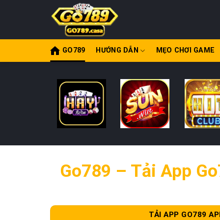
Bỏ
qua
nội
dung
GO789
HƯỚNG DẪN
MẸO CHƠI GAME
Go789 – Tải App Go
TẢI APP GO789 AP