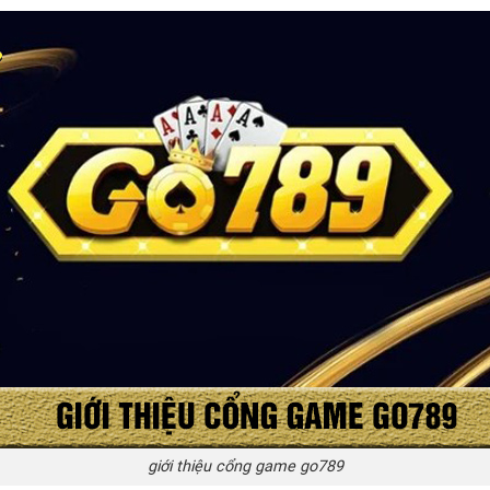
giới thiệu cổng game go789