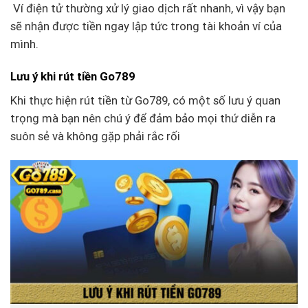
Ví điện tử thường xử lý giao dịch rất nhanh, vì vậy bạn
sẽ nhận được tiền ngay lập tức trong tài khoản ví của
mình.
Lưu ý khi rút tiền Go789
Khi thực hiện rút tiền từ Go789, có một số lưu ý quan
trọng mà bạn nên chú ý để đảm bảo mọi thứ diễn ra
suôn sẻ và không gặp phải rắc rối