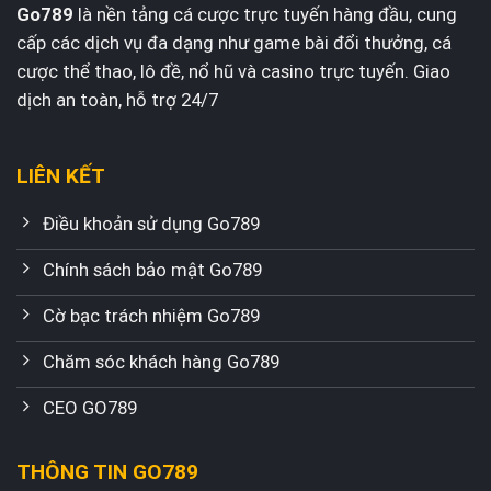
Go789
là nền tảng cá cược trực tuyến hàng đầu, cung
cấp các dịch vụ đa dạng như game bài đổi thưởng, cá
cược thể thao, lô đề, nổ hũ và casino trực tuyến. Giao
dịch an toàn, hỗ trợ 24/7
LIÊN KẾT
Điều khoản sử dụng Go789
Chính sách bảo mật Go789
Cờ bạc trách nhiệm Go789
Chăm sóc khách hàng Go789
CEO GO789
THÔNG TIN GO789