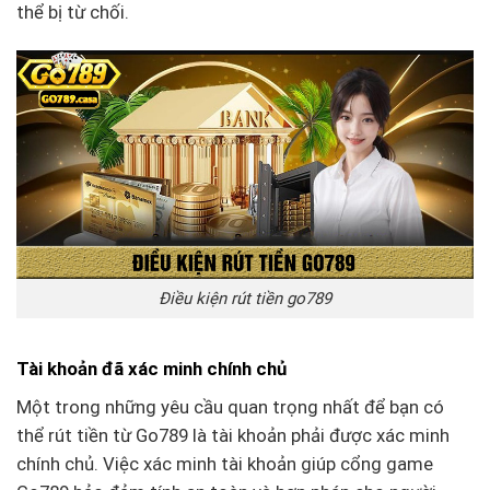
thể bị từ chối.
Điều kiện rút tiền go789
Tài khoản đã xác minh chính chủ
Một trong những yêu cầu quan trọng nhất để bạn có
thể rút tiền từ Go789 là tài khoản phải được xác minh
chính chủ. Việc xác minh tài khoản giúp cổng game