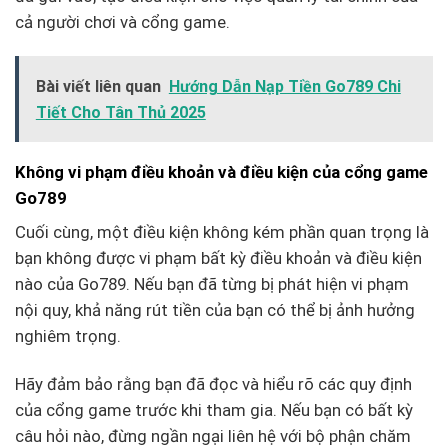
cả người chơi và cổng game.
Bài viết liên quan
Hướng Dẫn Nạp Tiền Go789 Chi
Tiết Cho Tân Thủ 2025
Không vi phạm điều khoản và điều kiện của cổng game
Go789
Cuối cùng, một điều kiện không kém phần quan trọng là
bạn không được vi phạm bất kỳ điều khoản và điều kiện
nào của Go789. Nếu bạn đã từng bị phát hiện vi phạm
nội quy, khả năng rút tiền của bạn có thể bị ảnh hưởng
nghiêm trọng.
Hãy đảm bảo rằng bạn đã đọc và hiểu rõ các quy định
của cổng game trước khi tham gia. Nếu bạn có bất kỳ
câu hỏi nào, đừng ngần ngại liên hệ với bộ phận chăm