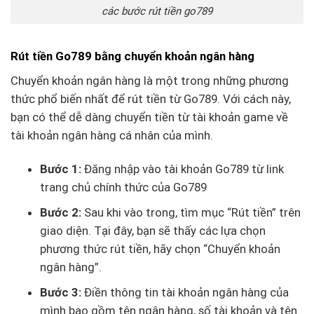
các bước rút tiền go789
Rút tiền Go789 bằng chuyển khoản ngân hàng
Chuyển khoản ngân hàng là một trong những phương
thức phổ biến nhất để rút tiền từ Go789. Với cách này,
bạn có thể dễ dàng chuyển tiền từ tài khoản game về
tài khoản ngân hàng cá nhân của mình.
Bước 1:
Đăng nhập vào tài khoản Go789 từ link
trang chủ chính thức của Go789
Bước 2:
Sau khi vào trong, tìm mục “Rút tiền” trên
giao diện. Tại đây, bạn sẽ thấy các lựa chọn
phương thức rút tiền, hãy chọn “Chuyển khoản
ngân hàng”.
Bước 3:
Điền thông tin tài khoản ngân hàng của
mình bao gồm tên ngân hàng, số tài khoản và tên