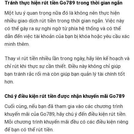
Tránh thực hiện rút tiền Go789 trong thời gian ngắn
Một lưu ý quan trọng nữa đó là không nên thực hiện
nhiều giao dịch rút tiền trong thời gian ngắn. Việc này
có thể gây ra sự nghi ngờ từ phía hệ thống và có thể
dẫn đến việc tài khoản của bạn bị khóa hoặc yêu cầu xác
minh thêm.
Thay vì rút tiền nhiều lần trong ngày, hãy lên kế hoạch và
chỉ rút khi thực sự cần thiết. Điều này không chỉ giúp
bạn tránh rắc rối mà còn giúp bạn quản lý tài chính tốt
hơn.
Chú ý điều kiện rút tiền được nhận khuyến mãi Go789
Cuối cùng, nếu bạn đã tham gia vào các chương trình
khuyến mãi của Go789, hãy chú ý đến điều kiện rút tiền.
Mỗi chương trình khuyến mãi đều có các điều kiện riêng
để bạn có thể rút tiền.